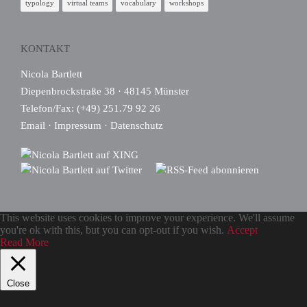
typology
virtual teams
vocabulary
workshops
KONTAKT
Nicola Bartlett
Diepenbrockstraße 38 · 48145 Münster
Telefon/Fax: (+49) 251.79 92 26
Email
·
Impressum
·
Datenschutz
This website uses cookies to improve your experience. We'll assume
you're ok with this, but you can opt-out if you wish.
Accept
Read More
Close
Privacy Overview