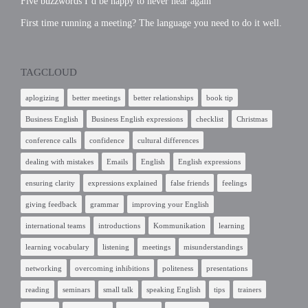
Five buzzwords I’d be happy to never hear again
First time running a meeting? The language you need to do it well.
TAGCLOUD
aplogizing
better meetings
better relationships
book tip
Business English
Business English expressions
checklist
Christmas
conference calls
confidence
cultural differences
dealing with mistakes
Emails
English
English expressions
ensuring clarity
expressions explained
false friends
feelings
giving feedback
grammar
improving your English
international teams
introductions
Kommunikation
learning
learning vocabulary
listening
meetings
misunderstandings
networking
overcoming inhibitions
politeness
presentations
reading
seminars
small talk
speaking English
tips
trainers